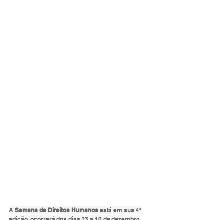
A 
Semana de Direitos Humanos
 está em sua 4ª 
edição, ocorrerá dos dias 03 a 10 de dezembro 