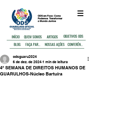
ODS em Foco: Como
Podemos
Transformar
o Mundo Juntos
OBJETIVOS ODS
ARTIGOS
INÍCIO
QUEM SOMOS
BLOG
FAÇA PARTE
NOSSAS AÇÕES
CONFERÊNCIA
odsguaru2024
6 de dez. de 2024
1 min de leitura
4ª SEMANA DE DIREITOS HUMANOS DE
GUARULHOS-Núcleo Bartuíra