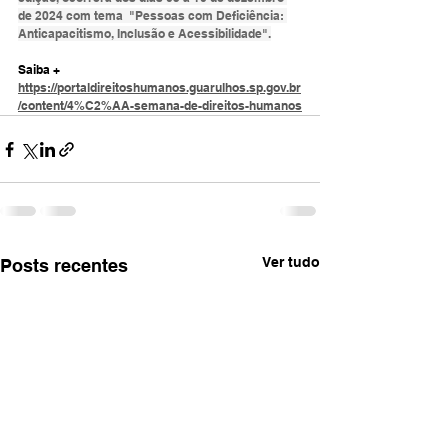
de 2024 com tema  "Pessoas com Deficiência: 
Anticapacitismo, Inclusão e Acessibilidade".
Saiba + 
https://portaldireitoshumanos.guarulhos.sp.gov.br
/content/4%C2%AA-semana-de-direitos-humanos
Ver tudo
Posts recentes