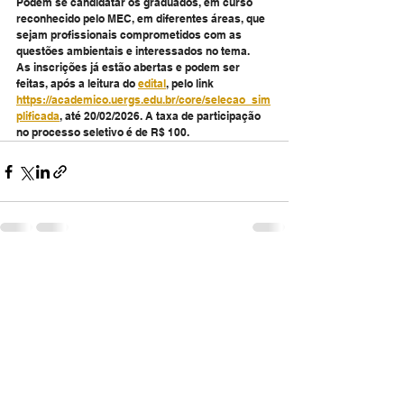
Podem se candidatar os graduados, em curso 
reconhecido pelo MEC, em diferentes áreas, que 
sejam profissionais comprometidos com as 
questões ambientais e interessados no tema.
As inscrições já estão abertas e podem ser 
feitas, após a leitura do 
edital
, pelo link 
https://academico.uergs.edu.br/core/selecao_sim
plificada
, até 20/02/2026. A taxa de participação 
no processo seletivo é de R$ 100.
Ver tudo
Posts recentes