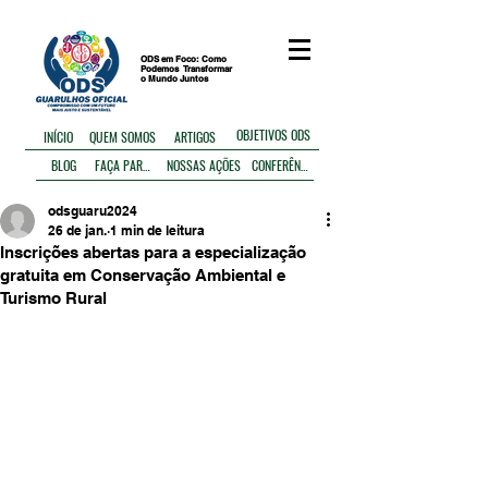
ODS em Foco: Como
Podemos
Transformar
o Mundo Juntos
OBJETIVOS ODS
ARTIGOS
INÍCIO
QUEM SOMOS
BLOG
FAÇA PARTE
NOSSAS AÇÕES
CONFERÊNCIA
odsguaru2024
26 de jan.
1 min de leitura
Inscrições abertas para a especialização
gratuita em Conservação Ambiental e
Turismo Rural