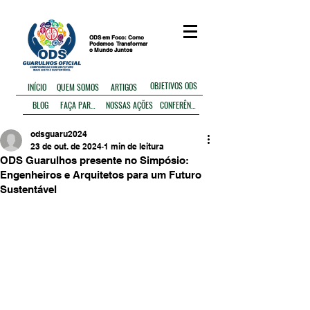
ODS em Foco: Como
Podemos
Transformar
o Mundo Juntos
OBJETIVOS ODS
ARTIGOS
INÍCIO
QUEM SOMOS
BLOG
FAÇA PARTE
NOSSAS AÇÕES
CONFERÊNCIA
odsguaru2024
23 de out. de 2024
1 min de leitura
ODS Guarulhos presente no Simpósio:
Engenheiros e Arquitetos para um Futuro
Sustentável