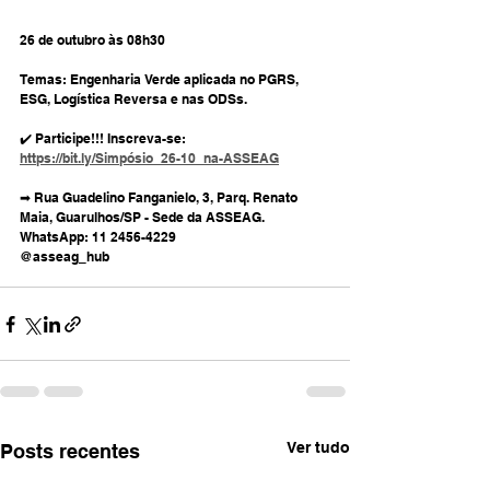
26 de outubro às 08h30
Temas: Engenharia Verde aplicada no PGRS, 
ESG, Logística Reversa e nas ODSs.
✔️ Participe!!! Inscreva-se: 
https://bit.ly/Simpósio_26-10_na-ASSEAG
➡ Rua Guadelino Fanganielo, 3, Parq. Renato 
Maia, Guarulhos/SP - Sede da ASSEAG.
WhatsApp: 11 2456-4229
@asseag_hub
Ver tudo
Posts recentes