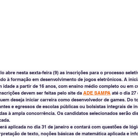
o abre nesta sexta-feira (9) as inscrições para o processo selet
do à formação em desenvolvimento de jogos eletrônicos. A inicia
 idade a partir de 16 anos, com ensino médio completo ou em c
nscrições devem ser feitas pelo site da 
ADE SAMPA
 até o dia 27
uem deseja iniciar carreira como desenvolvedor de games. Do to
ntes e egressos de escolas públicas ou bolsistas integrais de in
das à ampla concorrência. Os candidatos selecionados serão dis
cada.
erá aplicada no dia 31 de janeiro e contará com questões de lógic
rpretação de texto, noções básicas de matemática aplicada e inf