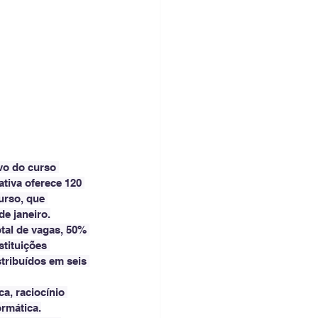
ivo do curso 
tiva oferece 120 
urso, que 
 de janeiro.
tal de vagas, 50% 
stituições 
tribuídos em seis 
a, raciocínio 
ormática.