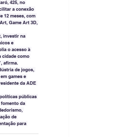
ró, 425, no 
litar a conexão 
de 12 meses, com 
 Art, Game Art 3D, 
 investir na 
icos e 
lia o acesso à 
da cidade como 
, afirma.
ústria de jogos, 
a em games e 
residente da ADE 
líticas públicas 
 fomento da 
dedorismo, 
ração de 
entação para 