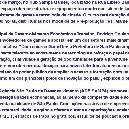
 2 de março, no Hub Sampa Games, localizado na Rua Líbero Bada
 espaço oferece estrutura e equipamentos modernos, além de faci
istema de games e tecnologia da cidade. O curso terá duração 
180 horas, distribuídas nos módulos de Pré-produção I e II, Game
ipal de Desenvolvimento Econômico e Trabalho, Rodrigo Goulart,
nvolvedores de games é apostar em um dos setores mais dinâm
 criativa. “Com o curso GameDev, a Prefeitura de São Paulo amp
conecta talentos ao ecossistema de tecnologia e reforça o papel 
vação, criatividade e geração de oportunidades para a juventude”
ueremos oferecer qualificação para novos talentos atuarem na ind
isso do poder público de ampliar o acesso à formação gratuit
mo um dos principais polos de inovação do país.”, explicou o p
Agência São Paulo de Desenvolvimento (ADE SAMPA) promove po
 desigualdades econômicas, ao aumento da competitividade e ao
enda na cidade de São Paulo. Com ações nas áreas de empreen
sustentabilidade, a agência oferece cursos e capacitações, acele
 MEIs, espaços de trabalho gratuitos, estúdios de podcast e ori