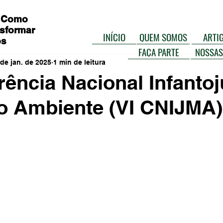
 Como
sformar
INÍCIO
QUEM SOMOS
ARTI
os
FAÇA PARTE
NOSSAS
 de jan. de 2025
1 min de leitura
rência Nacional Infantoj
o Ambiente (VI CNIJMA)