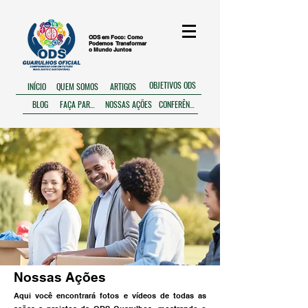
ODS em Foco: Como
Podemos
Transformar
o Mundo Juntos
OBJETIVOS ODS
ARTIGOS
INÍCIO
QUEM SOMOS
BLOG
FAÇA PARTE
NOSSAS AÇÕES
CONFERÊNCIA
Nossas Ações
Aqui você encontrará fotos e vídeos de todas as