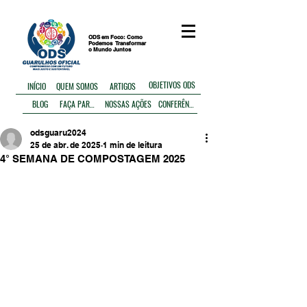
ODS em Foco: Como
Podemos
Transformar
o Mundo Juntos
OBJETIVOS ODS
ARTIGOS
INÍCIO
QUEM SOMOS
BLOG
FAÇA PARTE
NOSSAS AÇÕES
CONFERÊNCIA
odsguaru2024
25 de abr. de 2025
1 min de leitura
4° SEMANA DE COMPOSTAGEM 2025