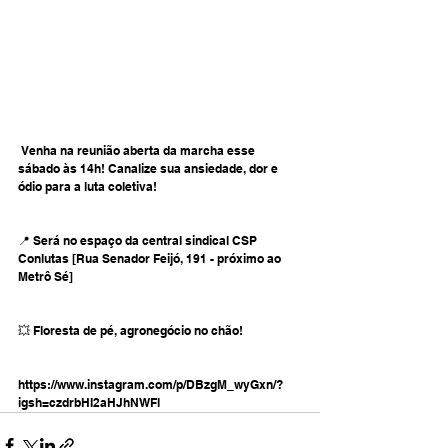
 Venha na reunião aberta da marcha esse 
sábado às 14h! Canalize sua ansiedade, dor e 
ódio para a luta coletiva!
📍 Será no espaço da central sindical CSP 
Conlutas [Rua Senador Feijó, 191 - próximo ao 
Metrô Sé]
💥 Floresta de pé, agronegócio no chão!
https://www.instagram.com/p/DBzgM_wyGxn/?
igsh=czdrbHI2aHJhNWFl