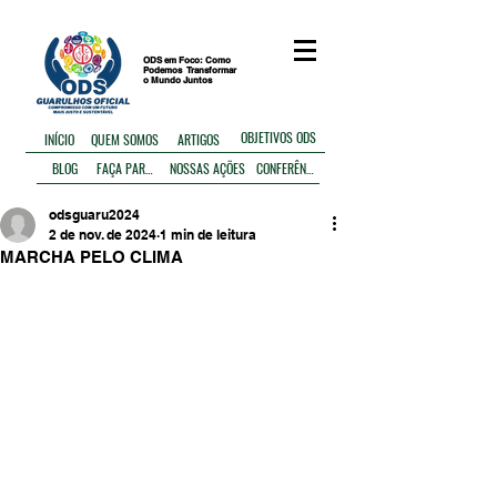
ODS em Foco: Como
Podemos
Transformar
o Mundo Juntos
OBJETIVOS ODS
ARTIGOS
INÍCIO
QUEM SOMOS
BLOG
FAÇA PARTE
NOSSAS AÇÕES
CONFERÊNCIA
odsguaru2024
2 de nov. de 2024
1 min de leitura
MARCHA PELO CLIMA