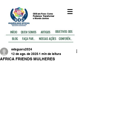
ODS em Foco: Como
Podemos
Transformar
o Mundo Juntos
OBJETIVOS ODS
ARTIGOS
INÍCIO
QUEM SOMOS
BLOG
FAÇA PARTE
NOSSAS AÇÕES
CONFERÊNCIA
odsguaru2024
12 de ago. de 2025
1 min de leitura
AFRICA FRIENDS MULHERES